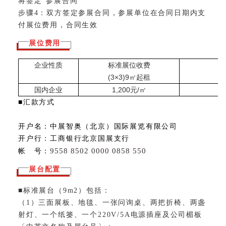
将签定“参展合同”
步骤4：双方签定参展合同，参展单位在合同日期内支
付展位费用，合同生效
展位费用
企业性质
标准展位收费
(3×3)
9
㎡起租
国内企业
1,200元/㎡
■汇款方式
开户名：中展智奥（北京）国际展览有限公司
开户行：工商银行北京国展支行
9558 8502 0000 0858 550
帐 号：
展台配置
■标准展台（9m2）包括：
（1）三面展板、地毯、一张问询桌、两把折椅、两盏
射灯、一个纸篓、一个220V/5A电源插座及公司楣板