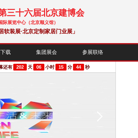
暨第三十六届北京建博会
 中国国际展览中心（北京顺义馆）
居软装展·北京定制家居门业展」
料下载
集团展会
参展联络
202
06
15
43
幕还有
天
小时
分
秒