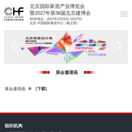
北京国际家居产业博览会
暨2027年第36届北京建博会
时间/地点：2027年2月25日-2月27日
北京·中国国际展览中心（顺义馆）
网站首页
关于我们
展商服务
观众服务
展会邀请函
展位图纸
资料下载
展会邀请函
[下载]
集团展会
参展联络
组织机构