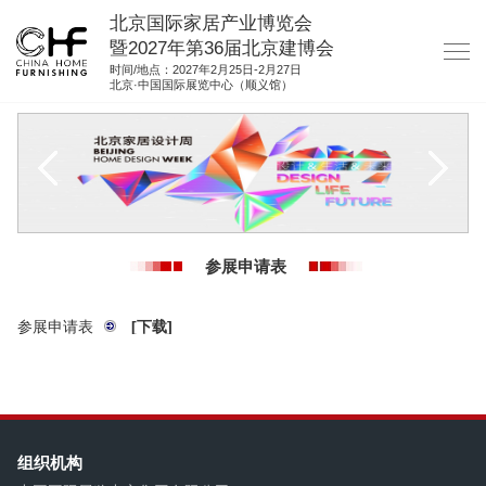
北京国际家居产业博览会
暨2027年第36届北京建博会
时间/地点：2027年2月25日-2月27日
北京·中国国际展览中心（顺义馆）
网站首页
关于我们
展商服务
观众服务
参展申请表
展位图纸
资料下载
参展申请表
[下载]
集团展会
参展联络
组织机构