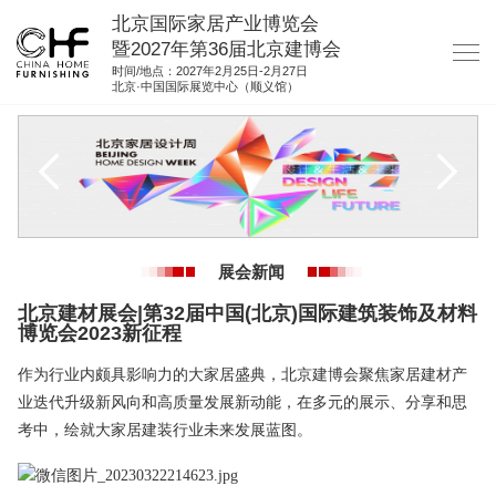
北京国际家居产业博览会
暨2027年第36届北京建博会
时间/地点：2027年2月25日-2月27日
北京·中国国际展览中心（顺义馆）
网站首页
关于我们
展商服务
观众服务
展会新闻
展位图纸
北京建材展会|第32届中国(北京)国际建筑装饰及材料
博览会2023新征程
资料下载
集团展会
作为行业内颇具影响力的大家居盛典，北京建博会聚焦家居建材产
业迭代升级新风向和高质量发展新动能，在多元的展示、分享和思
参展联络
考中，绘就大家居建装行业未来发展蓝图。