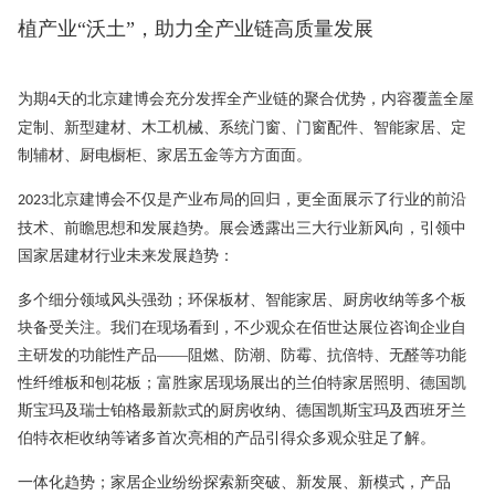
植产业“沃土”，助力全产业链高质量发展
为期
天的北京建博会充分发挥全产业链的聚合优势，内容覆盖全屋
4
定制、新型建材、木工机械、系统门窗、门窗配件、智能家居、定
制辅材、厨电橱柜、家居五金等方方面面。
北京建博会不仅是产业布局的回归，更全面展示了行业的前沿
2023
技术、前瞻思想和发展趋势。展会透露出三大行业新风向，引领中
国家居建材行业未来发展趋势：
多个细分领域风头强劲；环保板材、智能家居、厨房收纳等多个板
块备受关注。我们在现场看到，不少观众在佰世达展位咨询企业自
主研发的功能性产品
——阻燃、防潮、防霉、抗倍特、无醛等功能
性纤维板和刨花板；富胜家居现场展出的兰伯特家居照明、德国凯
斯宝玛及瑞士铂格最新款式的厨房收纳、德国凯斯宝玛及西班牙兰
伯特衣柜收纳等诸多首次亮相的产品引得众多观众驻足了解。
一体化趋势；家居企业纷纷探索新突破、新发展、新模式，产品